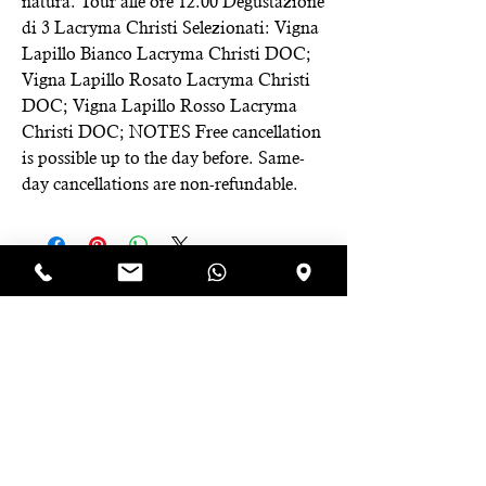
natura. Tour alle ore 12.00 Degustazione
di 3 Lacryma Christi Selezionati: Vigna
Lapillo Bianco Lacryma Christi DOC;
Vigna Lapillo Rosato Lacryma Christi
DOC; Vigna Lapillo Rosso Lacryma
Christi DOC; NOTES Free cancellation
is possible up to the day before. Same-
day cancellations are non-refundable.
Iscriviti alla newsletter e riceverai 
uno sconto immediato del 10% 
da utilizzare sul tuo prossimo 
ordine!
Email
*