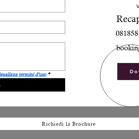
Recap
081858
bookin
Ril
Do
sualizza termini d'uso
*
a
Richiedi la Brochure