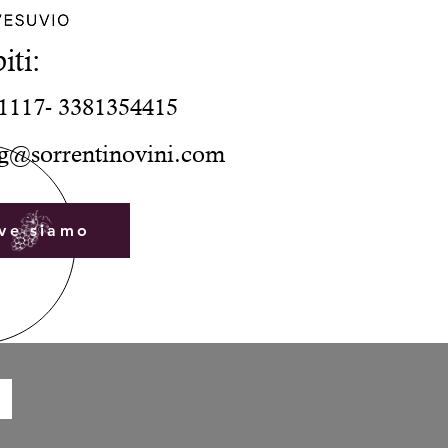
iti:
1117
-
3381354415
g@sorrentinovini.com
ascia dati
ve siamo