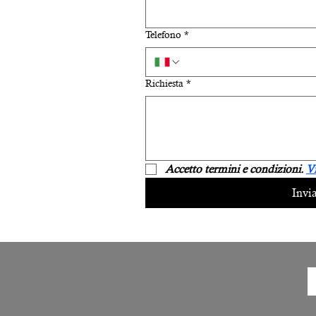
Telefono
*
Richiesta
*
Accetto termini e condizioni. 
Vi
Invi