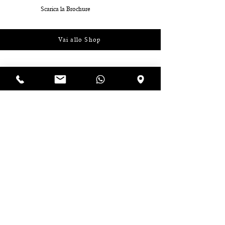
Scarica la Brochure
Vai allo Shop
Iscriviti alla newsletter e riceverai 
uno sconto immediato del 10% 
da utilizzare sul tuo prossimo 
ordine!
Email
*
Iscriviti
Accetto termini e condizioni. 
Visualizza 
termini d'uso
*