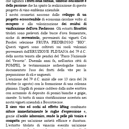
che significa
i frutti della farfalla
,
simbolo dell'amore e
della passione
che ha spinto la realizzazione di questo
progetto di vino emblema aziendale.
I nostri cosmetici nascono dallo
sviluppo di un
progetto ecosostenibile
di economia circolare volto al
recupero
e alla valorizzazione
dei residui di
vinificazione dell'uva Piedirosso
. Gli estratti
fitoattivi
titolati sono prelevati dalle bucce d'uva fermentate,
ricche di
resveratrolo
, provenienti dai vigneti Crù
Prodivi selezione FRUPA PIEDIROSSO "BIO".
Questi vigneti sono coltivati sui suoli vulcanici
provenienti dall'ERUZIONE PLINIANA del 79 d.C.
della nostra tenuta alle pendici del "Parco Nazionale
del Vesuvio". Duemila anni fa, nell'antica città di
POMPEI, le testimonianze archeologiche hanno
documentato l'uso dei frutti della vite per la
preparazione di oli e unguenti.
L'eruzione del 79 d.C. iniziò alle ore 13 circa del 24
ottobre (o agosto) con la formazione di una colonna
pliniana. I lapilli di pomice caddero dalla nube eruttiva
con accumulo di deposito di pomici bianche e grigie,
cinerite. Si tratta di unica stratificazione accertata nei
nostri vigneti aziendali a Boscotrecase.
Il siero viso ed occhi ad effetto lifting
combinato
riduce immediatamente le rughe d'espressione
e,
grazie all'
acido ialuronico
,
rende la pelle più tonica e
compatta
per un'azione antietà efficace e duratura.
L'estratto titolato di vinaccia esercita un'azione