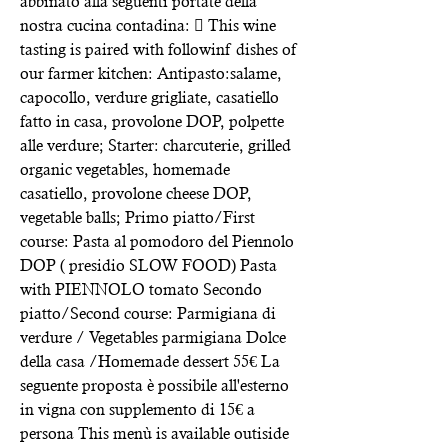
abbinato alla seguenti portate della
nostra cucina contadina:  This wine
tasting is paired with followinf dishes of
our farmer kitchen: Antipasto:salame,
capocollo, verdure grigliate, casatiello
fatto in casa, provolone DOP, polpette
alle verdure; Starter: charcuterie, grilled
organic vegetables, homemade
casatiello, provolone cheese DOP,
vegetable balls; Primo piatto/First
course: Pasta al pomodoro del Piennolo
DOP ( presidio SLOW FOOD) Pasta
with PIENNOLO tomato Secondo
piatto/Second course: Parmigiana di
verdure / Vegetables parmigiana Dolce
della casa /Homemade dessert 55€ La
seguente proposta è possibile all'esterno
in vigna con supplemento di 15€ a
persona This menù is available outiside