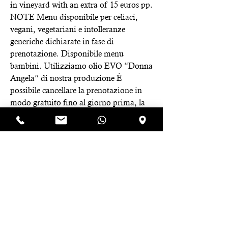
in vineyard with an extra of 15 euros pp.
NOTE Menu disponibile per celiaci,
vegani, vegetariani e intolleranze
generiche dichiarate in fase di
prenotazione. Disponibile menu
bambini. Utilizziamo olio EVO “Donna
Angela” di nostra produzione È
possibile cancellare la prenotazione in
modo gratuito fino al giorno prima, la
cancellazione il giorno stesso non
prevede rimborso.
Istruzioni
Per l'attivazione del voucher:
Chiamare al numero: 3381354415.
Comunicare il numero d'ordine.
Concordare data e ora.
Il voucher è utilizzabile entro un anno.