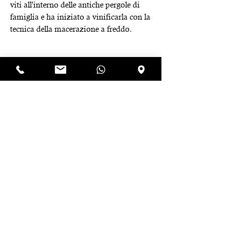
viti all'interno delle antiche pergole di
famiglia e ha iniziato a vinificarla con la
tecnica della macerazione a freddo.
Spedizione
La spedizione diventa gratuita dall'acquisto
Scarica la Scheda Tecnica
della settima bottiglia.
Clicca qui.
Iscriviti alla newsletter e riceverai 
uno sconto immediato del 10% 
da utilizzare sul tuo prossimo 
ordine!
Email
*