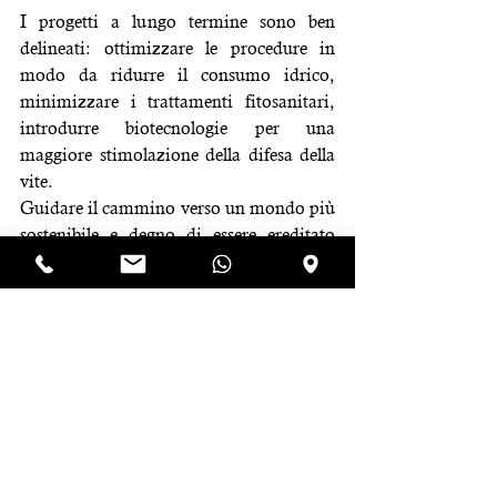
I progetti a lungo termine sono ben 
delineati: ottimizzare le procedure in 
modo da ridurre il consumo idrico, 
minimizzare i trattamenti fitosanitari, 
introdurre biotecnologie per una 
maggiore stimolazione della difesa della 
vite.
Guidare il cammino verso un mondo più 
sostenibile e degno di essere ereditato 
dalle generazioni a venire.
Quella dell’azienda Sorrentino è una 
storia d’amore: per il vino, il territorio, per 
la vita.