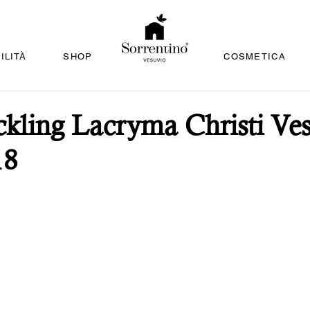
ILITÀ
SHOP
COSMETICA
kling Lacryma Christi Ve
18