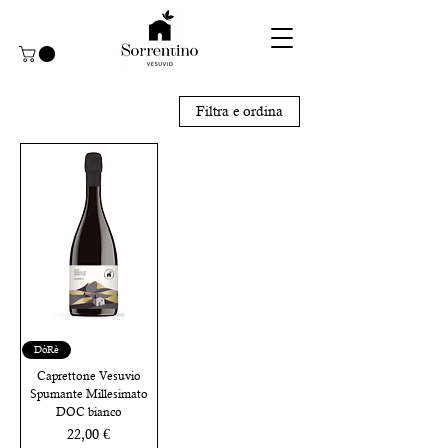
Filtra e ordina
DòRè
Caprettone Vesuvio
Spumante Millesimato
DOC bianco
Prezzo
22,00 €