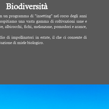
Biodiversità
n un programma di "insetting" nel corso degli anni
i ospitiamo una vasta gamma di coltivazioni sane e
ive, albicocchi, fichi, melanzane, pomodori e arance,
dio di impollinatori in estate, il che ci consente di
duzione di miele biologico.