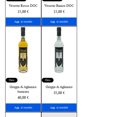
Vesuvio Rosso DOC
Vesuvio Bianco DOC
Prezzo
Prezzo
15,00 €
15,00 €
Agg. al carrello
Agg. al carrello
Ness
Ness
Grappa di Aglianico
Grappa di Aglianico
barricata
Prezzo
35,00 €
Prezzo
40,00 €
Agg. al carrello
Agg. al carrello