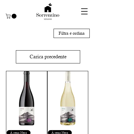
Filtra e ordina
Carica precedente
À rena Nera
À rena Nera