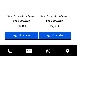
Scatola vuota in legno
Scatola vuota in legno
per 3 bottiglie
per 6 bottiglie
Prezzo
Prezzo
10,00 €
15,00 €
Agg. al carrello
Agg. al carrello
Iscriviti alla newsletter e riceverai 
uno sconto immediato del 10% 
da utilizzare sul tuo prossimo 
ordine!
Email
*
Iscriviti