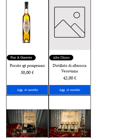
Fior di Ginestre
Alba Chiara
Passito igt pompeiano
Distillato di albicocca
Vesuviana
Prezzo
30,00 €
Prezzo
42,00 €
Agg. al carrello
Agg. al carrello